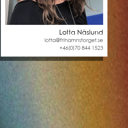
Lotta Näslund
lotta@frihamnstorget.se
+46(0)70 844 1523