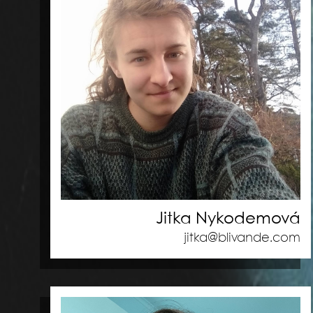
Jitka Nykodemová
jitka@blivande.com