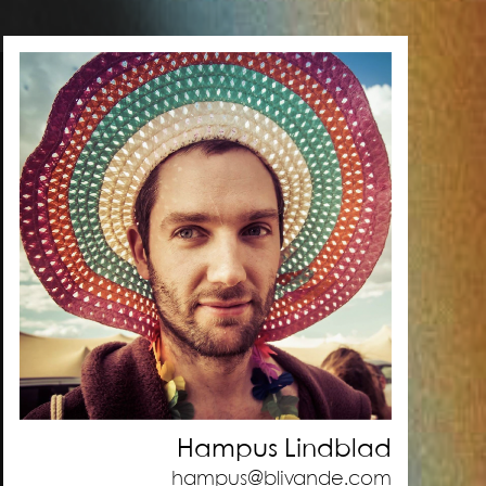
Hampus Lindblad
hampus@blivande.com