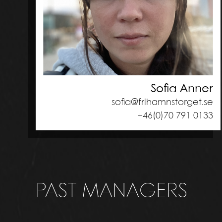
Sofia Anner
sofia@frihamnstorget.se
+46(0)70 791 0133
PAST MANAGERS