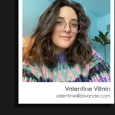
Valentine Villain
valentine@blivande.com