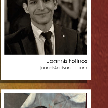
Joannis Fotinos
joannis@blivande.com