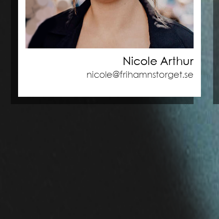
Nicole Arthur
nicole@frihamnstorget.se