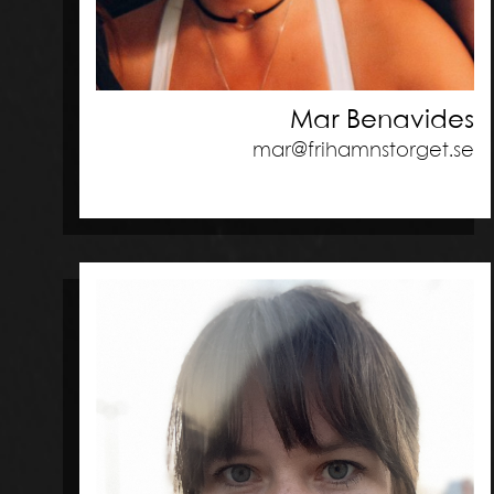
Mar Benavides
mar@frihamnstorget.se