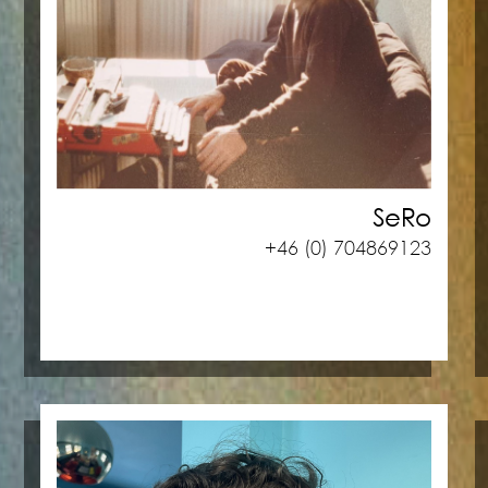
SeRo
+46 (0) 704869123